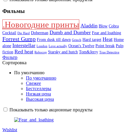
Фильмы
.Новогодние принты
Aladdin
Blow
Cobra
Dumb and Dumber
Cocktail
Doberman
Fear and loathing
Die Hard
Forrest Gump
Heat
From dusk till dawn
Hard target
Home
Grinch
Interstellar
alone
Ocean's Twelve
Point break
Pulp
London
Love actually
Red heat
fiction
Starsky and hutch
Tom&Jerry
Robocop
True Detective
Фильтр
Сортировка
По умолчанию
По умолчанию
Свежее
Бестселлеры
Низкая цена
Высокая цена
Показывать только акционные продукты
Wishlist