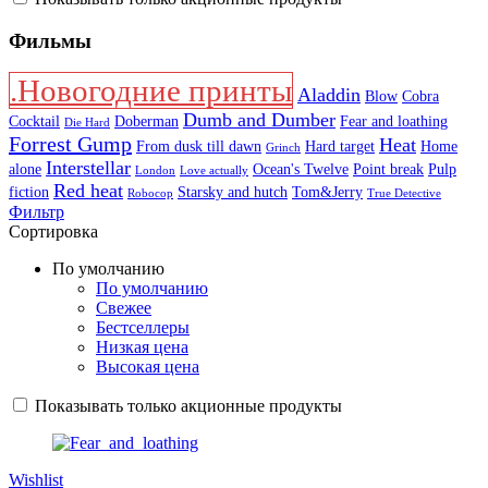
Фильмы
.Новогодние принты
Aladdin
Blow
Cobra
Dumb and Dumber
Cocktail
Doberman
Fear and loathing
Die Hard
Forrest Gump
Heat
From dusk till dawn
Hard target
Home
Grinch
Interstellar
alone
Ocean's Twelve
Point break
Pulp
London
Love actually
Red heat
fiction
Starsky and hutch
Tom&Jerry
Robocop
True Detective
Фильтр
Сортировка
По умолчанию
По умолчанию
Свежее
Бестселлеры
Низкая цена
Высокая цена
Показывать только акционные продукты
Wishlist