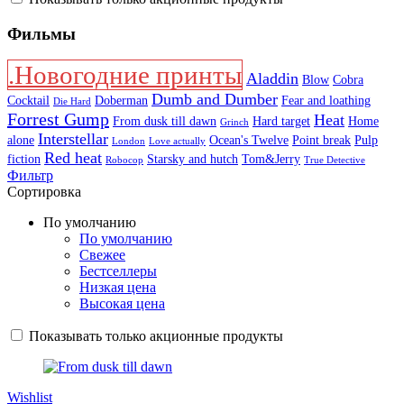
Фильмы
.Новогодние принты
Aladdin
Blow
Cobra
Dumb and Dumber
Cocktail
Doberman
Fear and loathing
Die Hard
Forrest Gump
Heat
From dusk till dawn
Hard target
Home
Grinch
Interstellar
alone
Ocean's Twelve
Point break
Pulp
London
Love actually
Red heat
fiction
Starsky and hutch
Tom&Jerry
Robocop
True Detective
Фильтр
Сортировка
По умолчанию
По умолчанию
Свежее
Бестселлеры
Низкая цена
Высокая цена
Показывать только акционные продукты
Wishlist