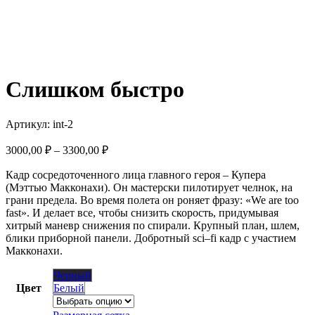
Слишком быстро
Артикул:
int-2
Диапазон
3000,00
₽
–
3300,00
₽
цен:
Кадр сосредоточенного лица главного героя – Купера
3000,00 ₽
(Мэттью Макконахи). Он мастерски пилотирует челнок, на
–
грани предела. Во время полета он роняет фразу: «
We
are
too
3300,00 ₽
fast
». И делает все, чтобы снизить скорость, придумывая
хитрый маневр снижения по спирали. Крупный план, шлем,
блики приборной панели. Добротный
sci
–
fi
кадр с участием
Макконахи.
Черный
Цвет
Белый