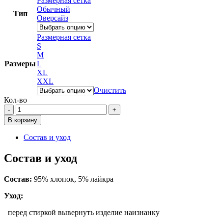
Размерная сетка
Обычный
Тип
Оверсайз
Размерная сетка
S
M
Размеры
L
XL
XXL
Очистить
Кол-во
Количество
товара
В корзину
Слишком
быстро
Состав и уход
Состав и уход
Состав:
95% хлопок, 5% лайкра
Уход:
перед стиркой вывернуть изделие наизнанку