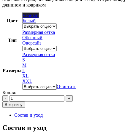
джинном и ковриком
Черный
Цвет
Белый
Размерная сетка
Обычный
Тип
Оверсайз
Размерная сетка
S
M
Размеры
L
XL
XXL
Очистить
Кол-во
Количество
товара
В корзину
Проигрываю
коврику
Состав и уход
Состав и уход