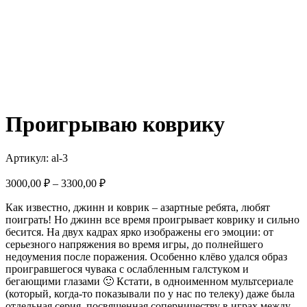
Проигрываю коврику
Артикул:
al-3
Диапазон
3000,00
₽
–
3300,00
₽
цен:
Как известно, джинн и коврик – азартные ребята, любят
3000,00 ₽
поиграть! Но джинн все время проигрывает коврику и сильно
–
бесится. На двух кадрах ярко изображены его эмоции: от
3300,00 ₽
серьезного напряжения во время игры, до полнейшего
недоумения после поражения. Особенно клёво удался образ
проигравшегося чувака с ослабленным галстуком и
бегающими глазами 🙂 Кстати, в одноименном мультсериале
(который, когда-то показывали по у нас по телеку) даже была
отдельная серия, посвященная соперничеству в играх между