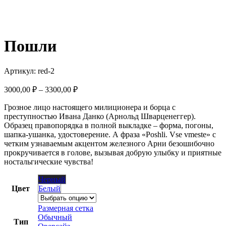
Пошли
Артикул:
red-2
Диапазон
3000,00
₽
–
3300,00
₽
цен:
Грозное лицо настоящего милиционера и борца с
3000,00 ₽
преступностью Ивана Данко (Арнольд Шварценеггер).
–
Образец правопорядка в полной выкладке – форма, погоны,
3300,00 ₽
шапка-ушанка, удостоверение. А фраза «
Poshli
.
Vse
vmeste
» с
четким узнаваемым акцентом железного Арни безошибочно
прокручивается в голове, вызывая добрую улыбку и приятные
ностальгические чувства!
Черный
Цвет
Белый
Размерная сетка
Обычный
Тип