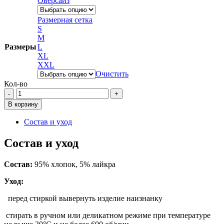
Оверсайз
Размерная сетка
S
M
Размеры
L
XL
XXL
Очистить
Кол-во
Количество
товара
В корзину
Пошли
Состав и уход
Состав и уход
Состав:
95% хлопок, 5% лайкра
Уход:
перед стиркой вывернуть изделие наизнанку
стирать в ручном или деликатном режиме при температуре