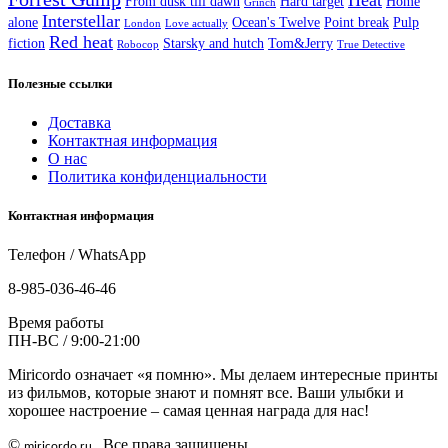
Heat
From dusk till dawn
Hard target
Home
Grinch
Interstellar
alone
Ocean's Twelve
Point break
Pulp
London
Love actually
Red heat
fiction
Starsky and hutch
Tom&Jerry
Robocop
True Detective
Полезные ссылки
Доставка
Контактная информация
О нас
Политика конфиденциальности
Контактная информация
Телефон / WhatsApp
8-985-036-46-46
Время работы
ПН-ВС / 9:00-21:00
Miricordo означает «я помню». Мы делаем интересные принты
из фильмов, которые знают и помнят все. Ваши улыбки и
хорошее настроение – самая ценная награда для нас!
©
. Все права защищены
miricordo
.
ru