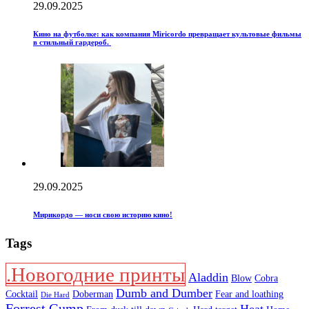
29.09.2025
Кино на футболке: как компания Miricordo превращает культовые фильмы
в стильный гардероб.
29.09.2025
Мирикордо — носи свою историю кино!
Tags
.Новогодние принты
Aladdin
Blow
Cobra
Dumb and Dumber
Cocktail
Doberman
Fear and loathing
Die Hard
Forrest Gump