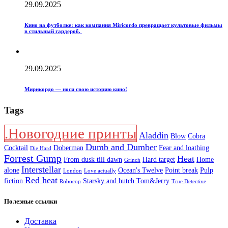
29.09.2025
Кино на футболке: как компания Miricordo превращает культовые фильмы
в стильный гардероб.
29.09.2025
Мирикордо — носи свою историю кино!
Tags
.Новогодние принты
Aladdin
Blow
Cobra
Dumb and Dumber
Cocktail
Doberman
Fear and loathing
Die Hard
Forrest Gump
Heat
From dusk till dawn
Hard target
Home
Grinch
Interstellar
alone
Ocean's Twelve
Point break
Pulp
London
Love actually
Red heat
fiction
Starsky and hutch
Tom&Jerry
Robocop
True Detective
Полезные ссылки
Доставка